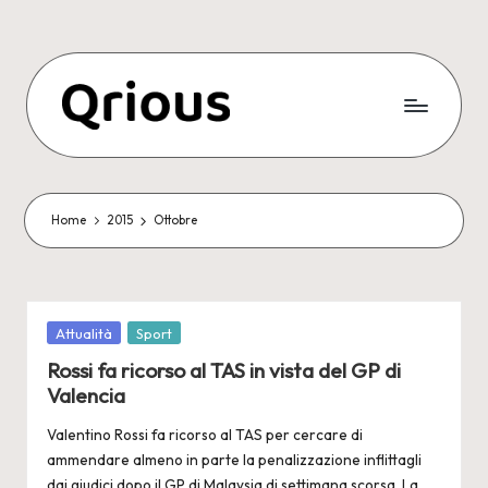
Skip
to
content
Home
2015
Ottobre
Posted
Attualità
Sport
in
Rossi fa ricorso al TAS in vista del GP di
Valencia
Valentino Rossi fa ricorso al TAS per cercare di
ammendare almeno in parte la penalizzazione inflittagli
dai giudici dopo il GP di Malaysia di settimana scorsa. La