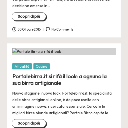
decisione emersa in…
Scopri di più
30 Ottobre 2015
No Comments
Posted
Attualità
Cucina
in
Portalebirra.it si rifà il look: a ognuno la
sua birra artigianale
Nuova stagione, nuovo look: Portalebirra.it, lo specialista
delle birre artigianali online, è da poco uscito con
un'immagine nuova, ricercata, essenziale. Cercate le
migliori birre bionde artigianali? Portale Birra ospita le…
Scopri di più