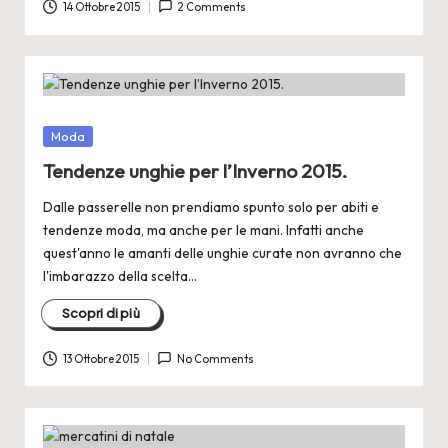
14 Ottobre 2015
2 Comments
Posted
Moda
in
Tendenze unghie per l’Inverno 2015.
Dalle passerelle non prendiamo spunto solo per abiti e
tendenze moda, ma anche per le mani. Infatti anche
quest'anno le amanti delle unghie curate non avranno che
l'imbarazzo della scelta…
Scopri di più
13 Ottobre 2015
No Comments