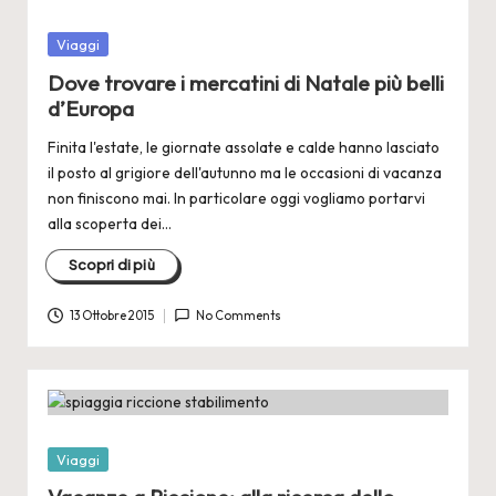
Posted
Viaggi
in
Dove trovare i mercatini di Natale più belli
d’Europa
Finita l'estate, le giornate assolate e calde hanno lasciato
il posto al grigiore dell'autunno ma le occasioni di vacanza
non finiscono mai. In particolare oggi vogliamo portarvi
alla scoperta dei…
Scopri di più
13 Ottobre 2015
No Comments
Posted
Viaggi
in