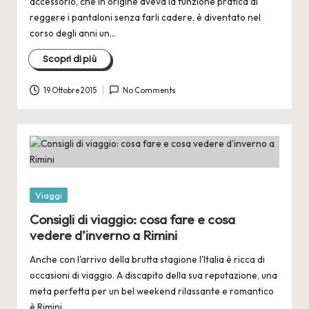
accessorio, che in origine aveva la funzione pratica di
reggere i pantaloni senza farli cadere, è diventato nel
corso degli anni un…
Scopri di più
19 Ottobre 2015
No Comments
Posted
Viaggi
in
Consigli di viaggio: cosa fare e cosa
vedere d’inverno a Rimini
Anche con l'arrivo della brutta stagione l'Italia è ricca di
occasioni di viaggio. A discapito della sua reputazione, una
meta perfetta per un bel weekend rilassante e romantico
è Rimini,…