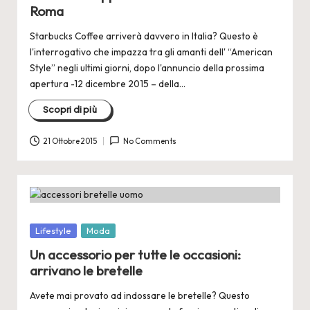
Roma
Starbucks Coffee arriverà davvero in Italia? Questo è
l'interrogativo che impazza tra gli amanti dell' “American
Style” negli ultimi giorni, dopo l'annuncio della prossima
apertura -12 dicembre 2015 – della…
Scopri di più
21 Ottobre 2015
No Comments
Posted
Lifestyle
Moda
in
Un accessorio per tutte le occasioni:
arrivano le bretelle
Avete mai provato ad indossare le bretelle? Questo