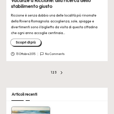
Vacanze a Riccione: alla ricerca dello
stabilimento giusto
Riccione è senza dubbio una delle località più rinomate
della Riviera Romagnola: accoglienza, sole, spiagge e
divertimenti sono il biglietto da visita di questa cittadina
che ogni anno accoglie centinaia…
Scopri di più
13 Ottobre 2015
No Comments
Paginazione
1
2
3
NEXT
degli
PAGE
articoli
Articoli recenti