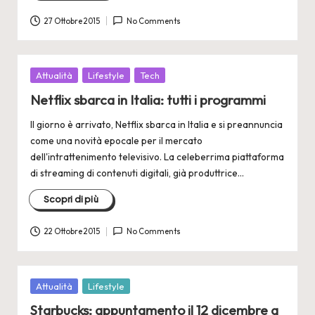
27 Ottobre 2015
No Comments
Posted
Attualità
Lifestyle
Tech
in
Netflix sbarca in Italia: tutti i programmi
Il giorno è arrivato, Netflix sbarca in Italia e si preannuncia
come una novità epocale per il mercato
dell'intrattenimento televisivo. La celeberrima piattaforma
di streaming di contenuti digitali, già produttrice…
Scopri di più
22 Ottobre 2015
No Comments
Posted
Attualità
Lifestyle
in
Starbucks: appuntamento il 12 dicembre a