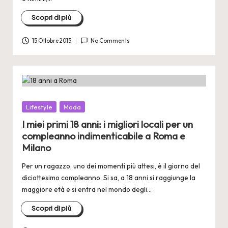
Scopri di più
15 Ottobre 2015
No Comments
Posted
Lifestyle
Moda
in
I miei primi 18 anni: i migliori locali per un
compleanno indimenticabile a Roma e
Milano
Per un ragazzo, uno dei momenti più attesi, è il giorno del
diciottesimo compleanno. Si sa, a 18 anni si raggiunge la
maggiore età e si entra nel mondo degli…
Scopri di più