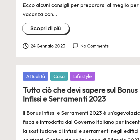
Ecco alcuni consigli per prepararsi al meglio per
vacanza con…
Scopri di più
24 Gennaio 2023
No Comments
Posted
Attualità
Casa
Lifestyle
in
Tutto ciò che devi sapere sul Bonus
Infissi e Serramenti 2023
Il Bonus Infissi e Serramenti 2023 è un'agevolazi
fiscale introdotta dal Governo italiano per incen
la sostituzione di infissi e serramenti negli edifici
esistenti. Contenuta nella Legge di Bilancio 2021