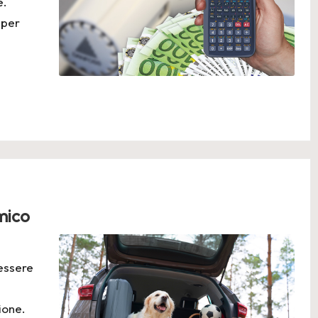
e.
 per
mico
essere
ione.