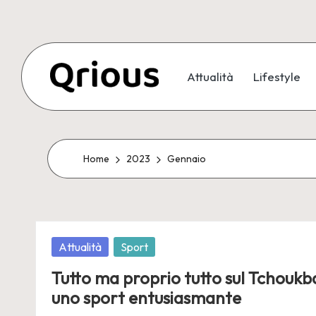
Skip
to
Attualità
Lifestyle
content
Home
2023
Gennaio
Posted
Attualità
Sport
in
Tutto ma proprio tutto sul Tchoukba
uno sport entusiasmante