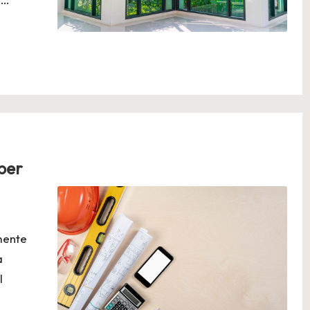
 per
mente
a
l