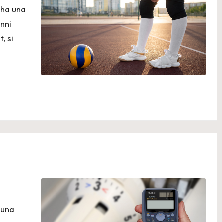
 ha una
Anni
, si
 una