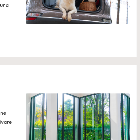
 una
one
tivare
,…