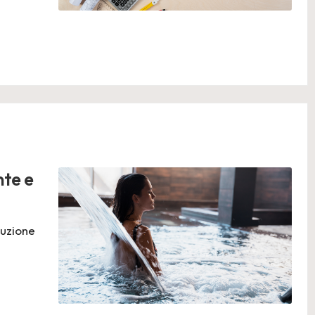
nte e
luzione