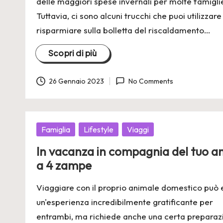
delle maggiori spese invernali per molte famigli
Tuttavia, ci sono alcuni trucchi che puoi utilizzare
risparmiare sulla bolletta del riscaldamento…
Scopri di più
26 Gennaio 2023
No Comments
Posted
Famiglia
Lifestyle
Viaggi
in
In vacanza in compagnia del tuo a
a 4 zampe
Viaggiare con il proprio animale domestico può 
un'esperienza incredibilmente gratificante per
entrambi, ma richiede anche una certa preparaz