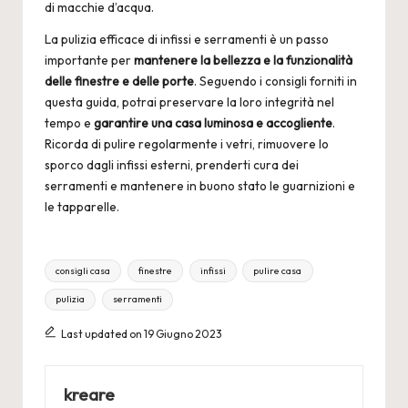
di macchie d’acqua.
La pulizia efficace di
infissi e serramenti
è un passo
importante per
mantenere la bellezza e la funzionalità
delle finestre e delle porte
. Seguendo i consigli forniti in
questa guida, potrai preservare la loro integrità nel
tempo e
garantire una casa luminosa e accogliente
.
Ricorda di pulire regolarmente i vetri, rimuovere lo
sporco dagli infissi esterni, prenderti cura dei
serramenti e mantenere in buono stato le guarnizioni e
le tapparelle.
Tags:
consigli casa
finestre
infissi
pulire casa
pulizia
serramenti
Last updated on 19 Giugno 2023
kreare