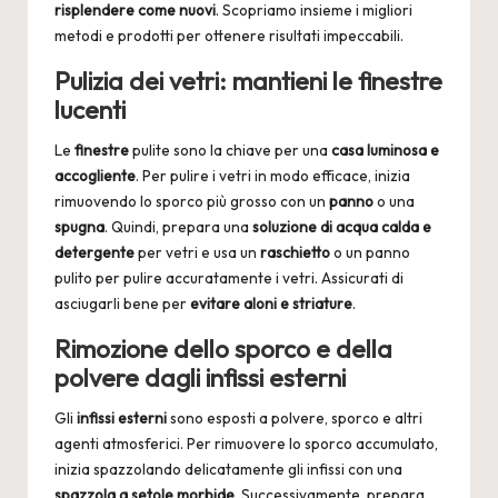
risplendere come nuovi
. Scopriamo insieme i migliori
metodi e prodotti per ottenere risultati impeccabili.
Pulizia dei vetri: mantieni le finestre
lucenti
Le
finestre
pulite sono la chiave per una
casa luminosa e
accogliente
. Per pulire i vetri in modo efficace, inizia
rimuovendo lo sporco più grosso con un
panno
o una
spugna
. Quindi, prepara una
soluzione di acqua calda e
detergente
per vetri e usa un
raschietto
o un panno
pulito per pulire accuratamente i vetri. Assicurati di
asciugarli bene per
evitare aloni e striature
.
Rimozione dello sporco e della
polvere dagli infissi esterni
Gli
infissi
esterni
sono esposti a polvere, sporco e altri
agenti atmosferici. Per rimuovere lo sporco accumulato,
inizia spazzolando delicatamente gli infissi con una
spazzola a setole morbide
. Successivamente, prepara