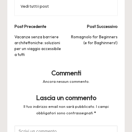
Vedi tutti i post
Post
Post Precedente
Post Successivo
navigation
Vacanze senza barriere
Romagnolo for Beginners
architettoniche: soluzioni
(e for Baghinners!)
per un viaggio accessibile
a tutti
Commenti
Ancora nessun commento.
Lascia un commento
Il tuo indirizzo email non sarà pubblicato.
I campi
obbligatori sono contrassegnati
*