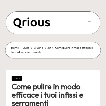
Skip
to
content
Home
2023
Giugno
20
Come pulire in modo efficace i
tuoi infissi e serramenti
Posted
Casa
in
Come pulire in modo
efficace i tuoi infissi e
serramenti