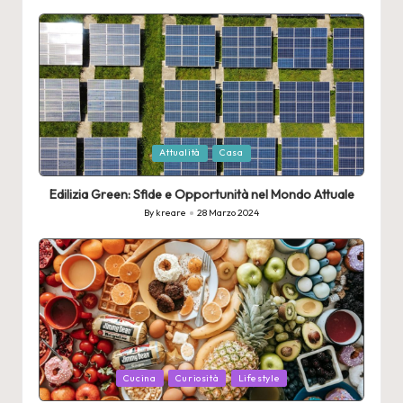
by
Posted
Attualità
Casa
in
Edilizia Green: Sfide e Opportunità nel Mondo Attuale
By
kreare
28 Marzo 2024
Posted
by
Posted
Cucina
Curiosità
Lifestyle
in