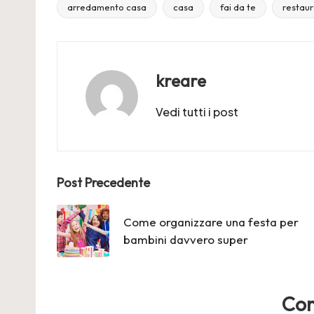
arredamento casa
casa
fai da te
restau
Tags:
kreare
Vedi tutti i post
Post
Post Precedente
navigation
Come organizzare una festa per
bambini davvero super
Co