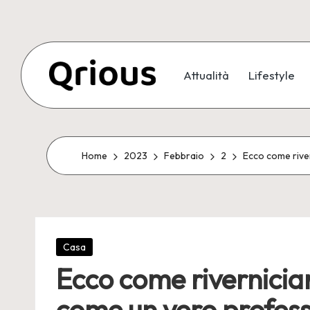
Skip
to
Attualità
Lifestyle
content
Home
2023
Febbraio
2
Ecco come river
Posted
Casa
in
Ecco come riverniciar
come un vero profess