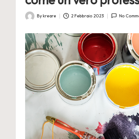
By
kreare
2 Febbraio 2023
No Comm
Posted
by