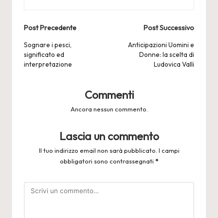
Post
Post Precedente
Post Successivo
navigation
Sognare i pesci,
Anticipazioni Uomini e
significato ed
Donne: la scelta di
interpretazione
Ludovica Valli
Commenti
Ancora nessun commento.
Lascia un commento
Il tuo indirizzo email non sarà pubblicato.
I campi
obbligatori sono contrassegnati
*