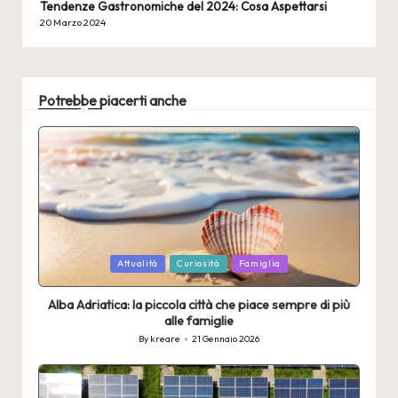
Tendenze Gastronomiche del 2024: Cosa Aspettarsi
20 Marzo 2024
Potrebbe piacerti anche
Posted
Attualità
Curiosità
Famiglia
in
Alba Adriatica: la piccola città che piace sempre di più
alle famiglie
By
kreare
21 Gennaio 2026
Posted
by