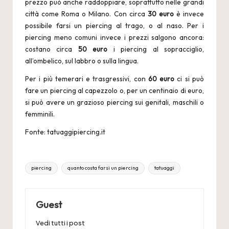
prezzo può anche raddoppiare, soprattutto nelle grandi
città come Roma o Milano. Con circa
30 euro
è invece
possibile farsi un piercing al trago, o al naso. Per i
piercing meno comuni invece i prezzi salgono ancora:
costano circa
50 euro
i piercing al sopracciglio,
all’ombelico, sul labbro o sulla lingua.
Per i più temerari e trasgressivi, con
60 euro
ci si può
fare un piercing al capezzolo o, per un centinaio di euro,
si può avere un grazioso piercing sui genitali, maschili o
femminili.
Fonte: tatuaggipiercing.it
Tags:
piercing
quanto costa farsi un piercing
tatuaggi
Guest
Vedi tutti i post