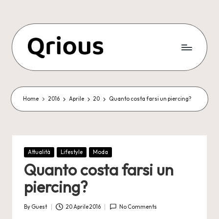
Skip
to
content
Home
2016
Aprile
20
Quanto costa farsi un piercing?
Posted
Attualità
Lifestyle
Moda
in
Quanto costa farsi un
piercing?
By
Guest
20 Aprile 2016
No Comments
Posted