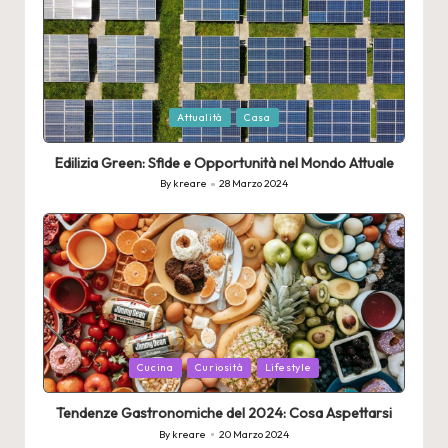
Posted
Attualità
Casa
in
Edilizia Green: Sfide e Opportunità nel Mondo Attuale
By
kreare
28 Marzo 2024
Posted
by
Posted
Cucina
Curiosità
Lifestyle
in
Tendenze Gastronomiche del 2024: Cosa Aspettarsi
By
kreare
20 Marzo 2024
Posted