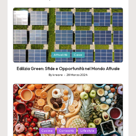
Posted
by
Posted
Attualità
Casa
in
Edilizia Green: Sfide e Opportunità nel Mondo Attuale
By
kreare
28 Marzo 2024
Posted
by
Posted
Cucina
Curiosità
Lifestyle