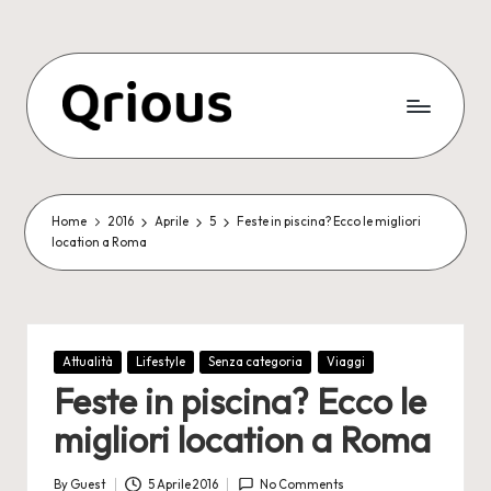
Skip
to
content
Home
2016
Aprile
5
Feste in piscina? Ecco le migliori
location a Roma
Posted
Attualità
Lifestyle
Senza categoria
Viaggi
in
Feste in piscina? Ecco le
migliori location a Roma
By
Guest
5 Aprile 2016
No Comments