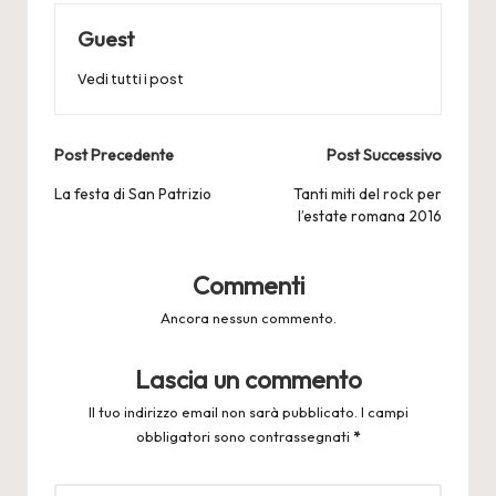
Guest
Vedi tutti i post
Post
Post Precedente
Post Successivo
navigation
La festa di San Patrizio
Tanti miti del rock per
l’estate romana 2016
Commenti
Ancora nessun commento.
Lascia un commento
Il tuo indirizzo email non sarà pubblicato.
I campi
obbligatori sono contrassegnati
*